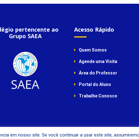
légio pertencente ao
Acesso Rápido
Grupo SAEA
Quem Somos
Agende uma Visita
Área do Professor
Portal do Aluno
Trabalhe Conosco
ncia em nosso site. Se você continuar a usar este site, assumirem
© Colégio Agostiniano Mendel, 2019. Todos os direitos reservados.