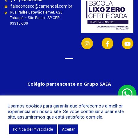
faleconosco@camendel.com.br
Rua Padre Estevão Pernet, 620
Tatuapé – São Paulo | SP CEP
03315-000
Colégio pertencente ao Grupo SAEA
Usamos cookies para garantir que oferecemos a melhor
experiência em nosso site. Se você continuar a usar este
site, assumiremos que está satisfeito com ele.
Política de Privacidade
Aceitar
© Colégio Agostiniano Mendel, 2019.
Todos os direitos reservados.