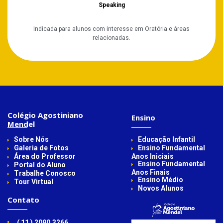
Speaking
Indicada para alunos com interesse em Oratória e áreas
relacionadas.
Colégio Agostiniano
Ensino
Mendel
Sobre Nós
Educação Infantil
Galeria de Fotos
Ensino Fundamental
Área do Professor
Anos Iniciais
Ensino Fundamental
Portal do Aluno
Anos Finais
Trabalhe Conosco
Ensino Médio
Tour Virtual
Novos Alunos
Contato
( 11 ) 2090.3266