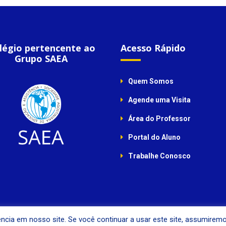
légio pertencente ao
Acesso Rápido
Grupo SAEA
Quem Somos
Agende uma Visita
Área do Professor
Portal do Aluno
Trabalhe Conosco
ncia em nosso site. Se você continuar a usar este site, assumirem
© Colégio Agostiniano Mendel, 2019. Todos os direitos reservados.