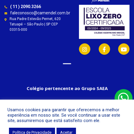
( 11 ) 2090.3266
faleconosco@camendel.com.br
Rua Padre Estevão Pernet, 620
Tatuapé – São Paulo | SP CEP
03315-000
Colégio pertencente ao Grupo SAEA
Usamos cookies para garantir que oferecemos a melhor
experiência em nosso site. Se você continuar a usar este
site, assumiremos que está satisfeito com ele.
Política de Privacidade
Aceitar
© Colégio Agostiniano Mendel, 2019.