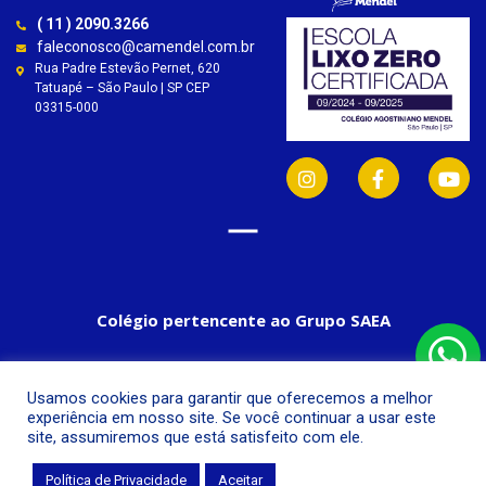
( 11 ) 2090.3266
faleconosco@camendel.com.br
Rua Padre Estevão Pernet, 620
Tatuapé – São Paulo | SP CEP
03315-000
Colégio pertencente ao Grupo SAEA
Usamos cookies para garantir que oferecemos a melhor
experiência em nosso site. Se você continuar a usar este
site, assumiremos que está satisfeito com ele.
Política de Privacidade
Aceitar
© Colégio Agostiniano Mendel, 2019.